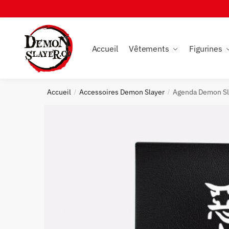
Skip
Skip
to
to
navigation
content
Accueil
Vêtements
Figurines
Accueil
Accessoires Demon Slayer
Agenda Demon Sl
/
/