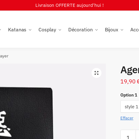
Livraison OFFERTE aujourd'hui !
Katanas
Cosplay
Décoration
Bijoux
Acc
ayer
Age
🔍
19,90
Option 1
Effacer
quantité