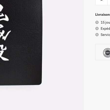
de
Agenda
Demon
Livraison
Slayer
15 jou
Expéd
Servic