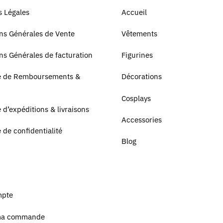
 Légales
Accueil
ns Générales de Vente
Vêtements
ns Générales de facturation
Figurines
ue de Remboursements &
Décorations
Cosplays
e d’expéditions & livraisons
Accessories
e de confidentialité
Blog
mpte
ma commande