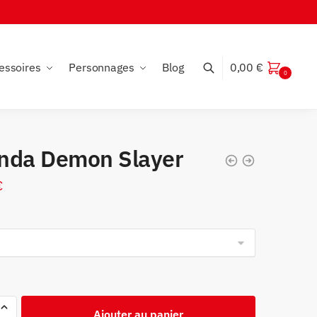
essoires
Personnages
Blog
0,00
€
0
nda Demon Slayer
€
Ajouter au panier