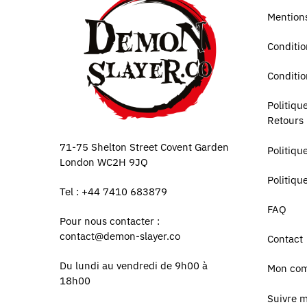
Mentions
Conditio
Conditio
Politiq
Retours
71-75 Shelton Street Covent Garden
Politiqu
London WC2H 9JQ
Politiqu
Tel : +44 7410 683879
FAQ
Pour nous contacter :
contact@demon-slayer.co
Contact
Du lundi au vendredi de 9h00 à
Mon co
18h00
Suivre 