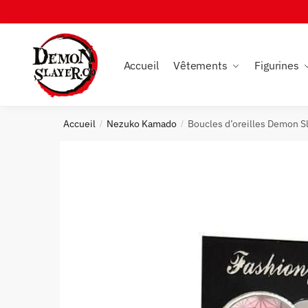
Skip
Skip
to
to
navigation
content
Accueil
Vêtements
Figurines
Accueil
Nezuko Kamado
Boucles d’oreilles Demon S
/
/