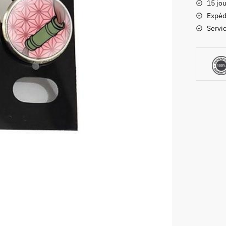
15 jou
Slayer
Expéd
Nezuko
Servic