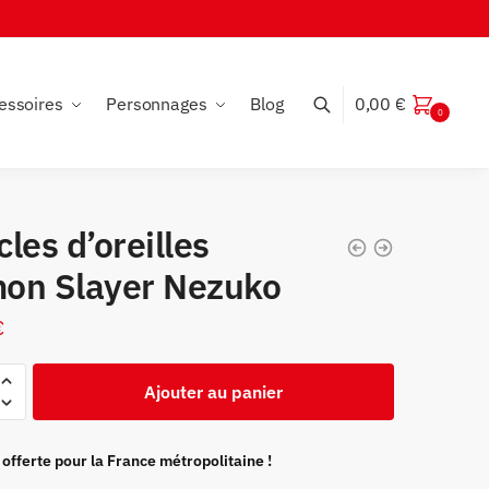
essoires
Personnages
Blog
0,00
€
0
les d’oreilles
on Slayer Nezuko
€
Ajouter au panier
s
 offerte pour la France métropolitaine !