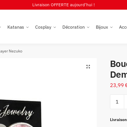
Livraison OFFERTE aujourd'hui !
Katanas
Cosplay
Décoration
Bijoux
Acc
layer Nezuko
Bouc
🔍
Dem
23,99
quantité
de
Boucles
d’oreille
Livraison
Demon