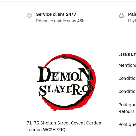
Service client 24/7
Pai
Réponse rapide sous 48h
PayP
LIENS UT
Mentions
Conditio
Conditio
Politiq
Retours
71-75 Shelton Street Covent Garden
Politiqu
London WC2H 9JQ